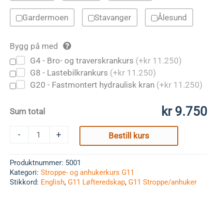
Gardermoen
Stavanger
Ålesund
Bygg på med
G4 - Bro- og traverskrankurs
(+
kr
11.250
)
G8 - Lastebilkrankurs
(+
kr
11.250
)
G20 - Fastmontert hydraulisk kran
(+
kr
11.250
)
kr 9.750
Sum total
Stroppe-
-
+
Bestill kurs
og
anhukerkurs
G11
Produktnummer:
5001
-
Kategori:
Stroppe- og anhukerkurs G11
Engelsk
Stikkord:
English
,
G11 Løfteredskap
,
G11 Stroppe/anhuker
antall