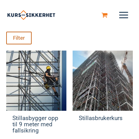
Hopp
rett
til
innholdet
Filter
Stillasbygger opp
Stillasbrukerkurs
til 9 meter med
fallsikring