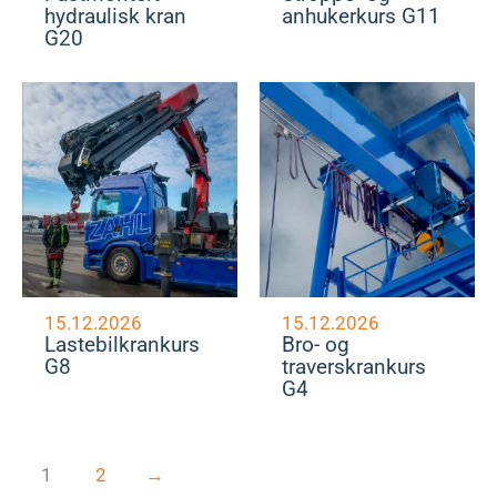
hydraulisk kran
anhukerkurs G11
G20
15.12.2026
15.12.2026
Lastebilkrankurs
Bro- og
G8
traverskrankurs
G4
1
2
→