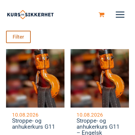
Hopp
rett
til
innholdet
Filter
10.08.2026
10.08.2026
Stroppe- og
Stroppe- og
anhukerkurs G11
anhukerkurs G11
– Engelsk